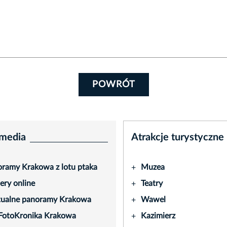
POWRÓT
media
Atrakcje turystyczne
ramy Krakowa z lotu ptaka
Muzea
+
ry online
Teatry
+
tualne panoramy Krakowa
Wawel
+
FotoKronika Krakowa
Kazimierz
+