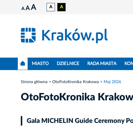
A
A
A
A
A
MIASTO
DZIELNICE
RADA MIASTA
KO
Strona główna
OtoFotoKronika Krakowa
Maj 2026
OtoFotoKronika Krako
Gala MICHELIN Guide Ceremony Po