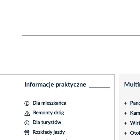
Informacje praktyczne
Multi
Dla mieszkańca
Pano
+
Remonty dróg
Kame
+
Dla turystów
Wir
+
Rozkłady jazdy
Oto
+