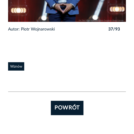
3
Autor: Piotr Wojnarowski
37/93
Auto
Wznów
POWRÓT