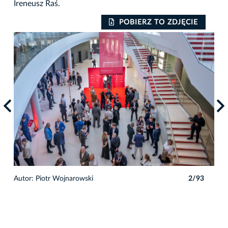
Ireneusz Raś.
POBIERZ TO ZDJĘCIE
3
Autor: Piotr Wojnarowski
2/93
Auto