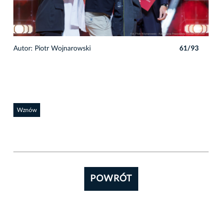
3
Autor: Piotr Wojnarowski
61/93
Auto
Wznów
POWRÓT