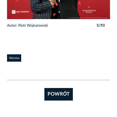
3
Autor: Piotr Wojnarowski
5/93
Auto
Wznów
POWRÓT