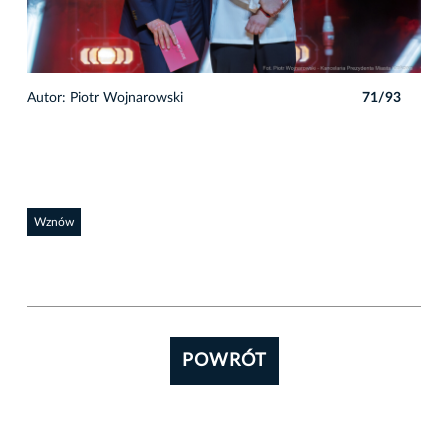
3
Autor: Piotr Wojnarowski
71/93
Auto
Wznów
POWRÓT