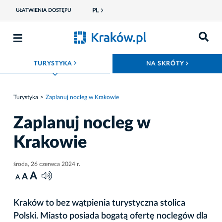
PL
UŁATWIENIA DOSTĘPU
ROZWIŃ MENU
ROZWIŃ
TURYSTYKA
NA SKRÓTY
Turystyka
Zaplanuj nocleg w Krakowie
Zaplanuj nocleg w
Krakowie
środa, 26 czerwca 2024 r.
A
A
A
Kraków to bez wątpienia turystyczna stolica
Polski. Miasto posiada bogatą ofertę noclegów dla