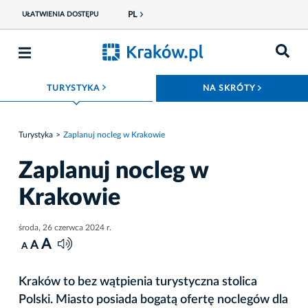
PL
UŁATWIENIA DOSTĘPU
ROZWIŃ MENU
ROZWIŃ
TURYSTYKA
NA SKRÓTY
Turystyka
Zaplanuj nocleg w Krakowie
Zaplanuj nocleg w
Krakowie
środa, 26 czerwca 2024 r.
A
A
A
Kraków to bez wątpienia turystyczna stolica
Polski. Miasto posiada bogatą ofertę noclegów dla