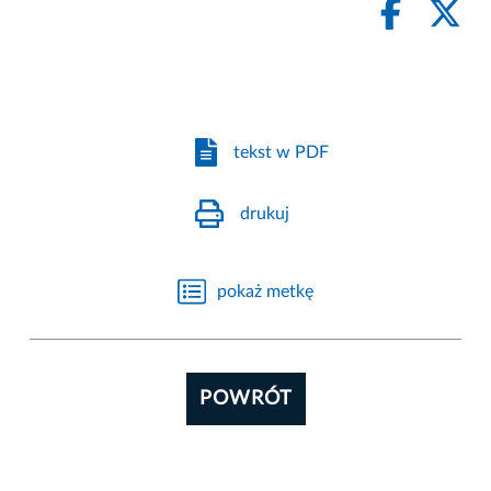
tekst w PDF
drukuj
pokaż metkę
POWRÓT