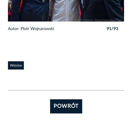
3
Autor: Piotr Wojnarowski
91/93
Auto
Wznów
POWRÓT