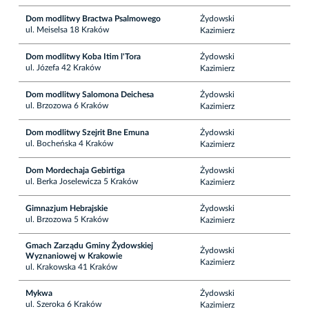
Dom modlitwy Bractwa Psalmowego
Żydowski
ul. Meiselsa 18 Kraków
Kazimierz
Dom modlitwy Koba Itim l'Tora
Żydowski
ul. Józefa 42 Kraków
Kazimierz
Dom modlitwy Salomona Deichesa
Żydowski
ul. Brzozowa 6 Kraków
Kazimierz
Dom modlitwy Szejrit Bne Emuna
Żydowski
ul. Bocheńska 4 Kraków
Kazimierz
Dom Mordechaja Gebirtiga
Żydowski
ul. Berka Joselewicza 5 Kraków
Kazimierz
Gimnazjum Hebrajskie
Żydowski
ul. Brzozowa 5 Kraków
Kazimierz
Gmach Zarządu Gminy Żydowskiej
Żydowski
Wyznaniowej w Krakowie
Kazimierz
ul. Krakowska 41 Kraków
Mykwa
Żydowski
ul. Szeroka 6 Kraków
Kazimierz