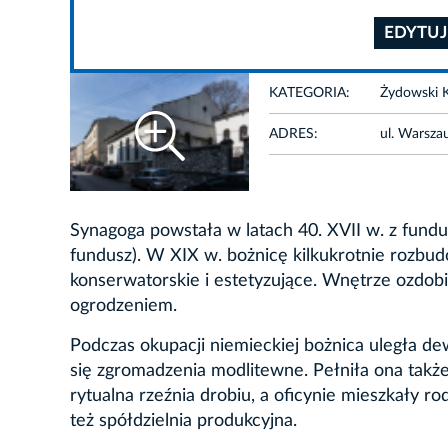
EDYTUJ
KATEGORIA:
Żydowski K
ADRES:
ul. Warsza
Synagoga powstała w latach 40. XVII w. z fundu
fundusz). W XIX w. bożnicę kilkukrotnie roz
konserwatorskie i estetyzujące. Wnętrze ozdo
ogrodzeniem.
Podczas okupacji niemieckiej bożnica uległa de
się zgromadzenia modlitewne. Pełniła ona także
rytualna rzeźnia drobiu, a oficynie mieszkały 
też spółdzielnia produkcyjna.