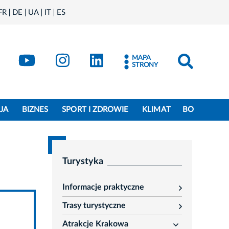
FR
DE
UA
IT
ES
book
Kraków - X
Kraków - YouTube
Kraków - Instagram
Kraków - LinkedIn
MAPA
STRONY
JA
BIZNES
SPORT I ZDROWIE
KLIMAT
BO
Turystyka
Informacje praktyczne
rozwiń
Trasy turystyczne
rozwiń
Atrakcje Krakowa