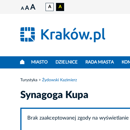
A
A
A
A
A
MIASTO
DZIELNICE
RADA MIASTA
KO
Turystyka
Żydowski Kazimierz
Synagoga Kupa
Brak zaakceptowanej zgody na wyświetlanie 