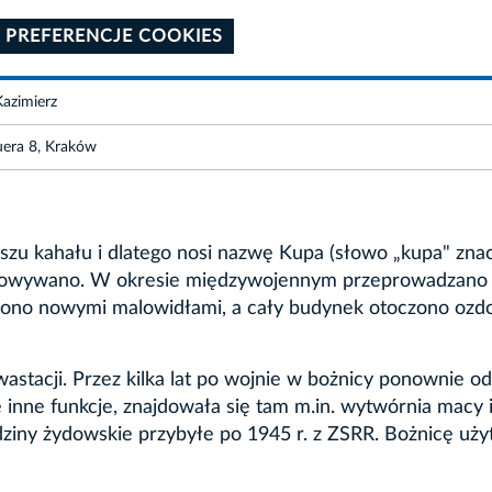
 PREFERENCJE COOKIES
azimierz
uera 8, Kraków
szu kahału i dlatego nosi nazwę Kupa (słowo „kupa" zna
budowywano. W okresie międzywojennym przeprowadzano
biono nowymi malowidłami, a cały budynek otoczono oz
wastacji. Przez kilka lat po wojnie w bożnicy ponownie 
 inne funkcje, znajdowała się tam m.in. wytwórnia macy 
rodziny żydowskie przybyłe po 1945 r. z ZSRR. Bożnicę uż