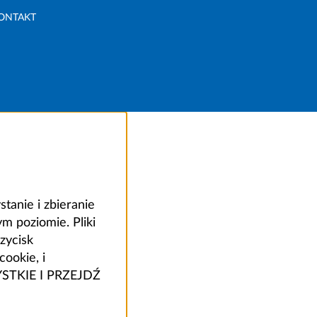
ONTAKT
anie i zbieranie
 poziomie. Pliki
zycisk
ookie, i
ZYSTKIE I PRZEJDŹ