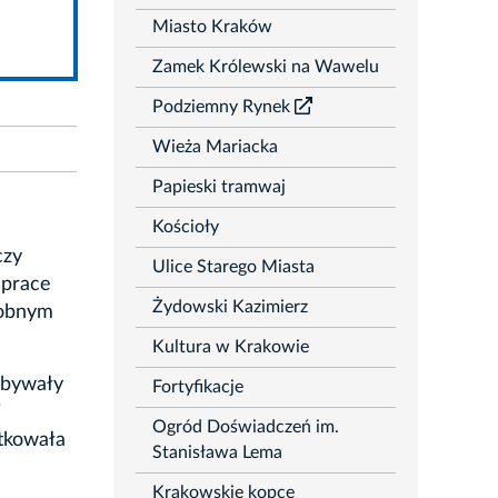
rozwiń
Miasto Kraków
Zamek Królewski na Wawelu
Podziemny Rynek
Wieża Mariacka
Papieski tramwaj
Kościoły
czy
Ulice Starego Miasta
 prace
Żydowski Kazimierz
dobnym
Kultura w Krakowie
odbywały
Fortyfikacje
i
Ogród Doświadczeń im.
ytkowała
Stanisława Lema
Krakowskie kopce