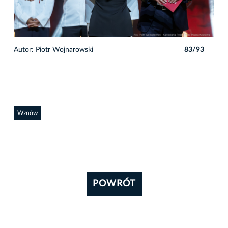
3
Autor: Piotr Wojnarowski
83/93
Auto
Wznów
POWRÓT