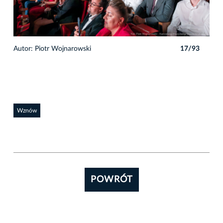
3
Autor: Piotr Wojnarowski
17/93
Auto
Wznów
POWRÓT