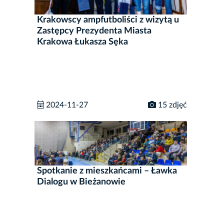
Krakowscy ampfutboliści z wizytą u
Zastępcy Prezydenta Miasta
Krakowa Łukasza Sęka
2024-11-27
15 zdjęć
Spotkanie z mieszkańcami – Ławka
Dialogu w Bieżanowie