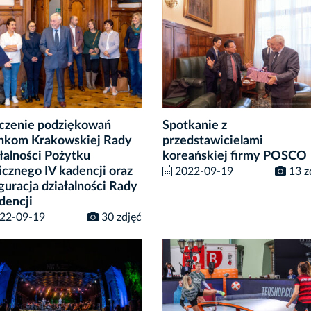
czenie podziękowań
Spotkanie z
nkom Krakowskiej Rady
przedstawicielami
łalności Pożytku
koreańskiej firmy POSCO
icznego IV kadencji oraz
2022-09-19
13 z
guracja działalności Rady
dencji
22-09-19
30 zdjęć