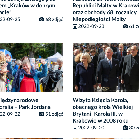
łem „Kraków w dobrym
Republiki Malty w Krakow
acie”
oraz obchody 68. rocznicy
Niepodległości Malty
22-09-25
68 zdjęć
2022-09-23
61 z
Międzynarodowe
Wizyta Księcia Karola,
oralia – Park Jordana
obecnego króla Wielkiej
Brytanii Karola III, w
22-09-22
51 zdjęć
Krakowie w 2008 roku
2022-09-20
30 z