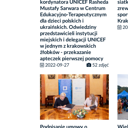
kordynatora UNICEF Rasheda
siat
Mustafy Sarwara w Centrum
zrew
Edukacyjno-Terapeutycznym
spor
dla dzieci polskich i
Krak
ukraińskich. Odwiedziny
20
przedstawicieli instytucji
miejskich i delegacji UNICEF
w jednym z krakowskich
żłobków - przekazanie
apteczek pierwszej pomocy
2022-09-27
52 zdjęć
Podpisanie umowy o
Wiel