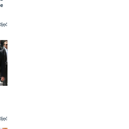
ie
djęć
djęć