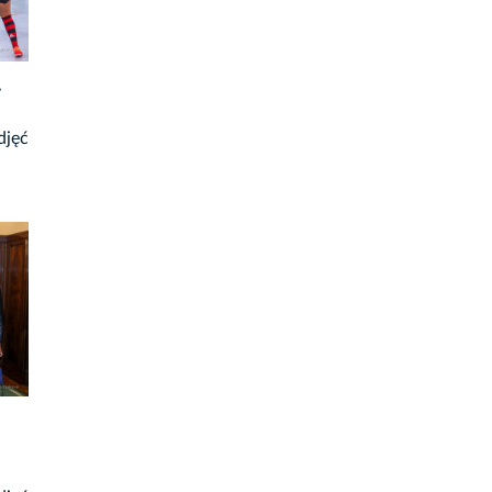
-
djęć