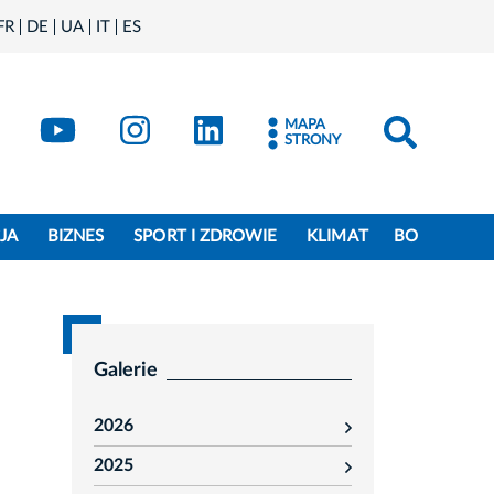
FR
DE
UA
IT
ES
book
Kraków - X
Kraków - YouTube
Kraków - Instagram
Kraków - LinkedIn
MAPA
STRONY
JA
BIZNES
SPORT I ZDROWIE
KLIMAT
BO
Galerie
2026
rozwiń
2025
rozwiń