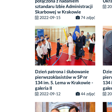
połączona z nadaniem
Ukra
sztandaru Izbie Administracji
20
Skarbowej w Krakowie
2022-09-15
74 zdjęć
Dzień patrona i ślubowanie
Dzie
pierwszoklasistów w SP nr
pier
134 im. S. Lema w Krakowie -
134 
galeria II
galer
2022-09-12
44 zdjęć
20