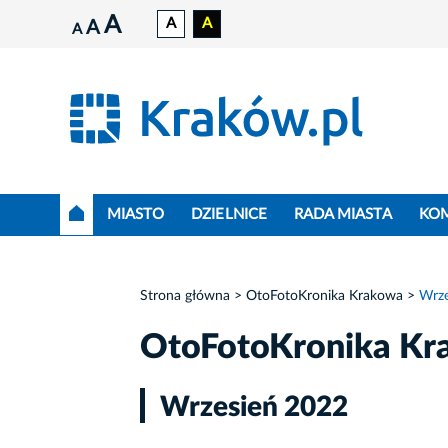
A
A
A
A
A
MIASTO
DZIELNICE
RADA MIASTA
KO
Strona główna
OtoFotoKronika Krakowa
Wrze
OtoFotoKronika Kr
Wrzesień 2022