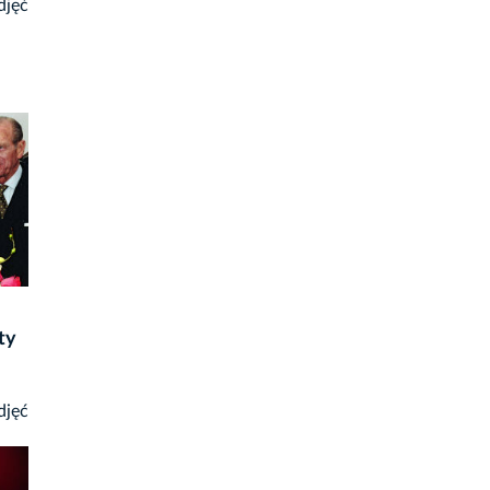
djęć
ty
djęć