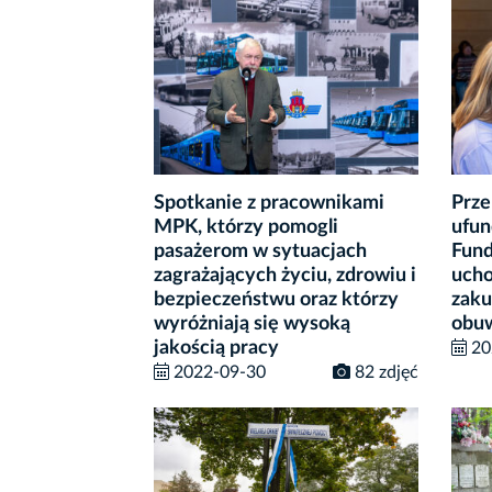
Spotkanie z pracownikami
Prze
MPK, którzy pomogli
ufun
pasażerom w sytuacjach
Fund
zagrażających życiu, zdrowiu i
ucho
bezpieczeństwu oraz którzy
zaku
wyróżniają się wysoką
obu
jakością pracy
20
2022-09-30
82 zdjęć