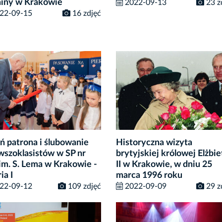
iny w Krakowie
2022-09-13
23 z
22-09-15
16 zdjęć
ń patrona i ślubowanie
Historyczna wizyta
wszoklasistów w SP nr
brytyjskiej królowej Elżbie
im. S. Lema w Krakowie -
II w Krakowie, w dniu 25
ia I
marca 1996 roku
22-09-12
109 zdjęć
2022-09-09
29 z