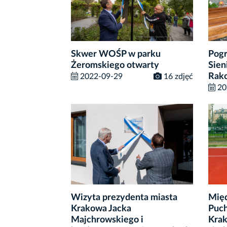
Skwer WOŚP w parku
Pogr
Żeromskiego otwarty
Sien
Rak
2022-09-29
16 zdjęć
20
Wizyta prezydenta miasta
Międ
Krakowa Jacka
Puch
Majchrowskiego i
Krak