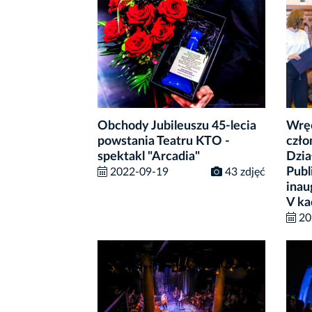
Obchody Jubileuszu 45-lecia
Wrę
powstania Teatru KTO -
czło
spektakl "Arcadia"
Dzia
Publ
2022-09-19
43 zdjęć
inau
V ka
20