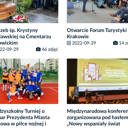
zeb śp. Krystyny
Otwarcie Forum Turystyki
iawskiej na Cmentarzu
Krakowie
owickim
2022-09-29
14 z
22-09-29
46 zdjęć
zyszkolny Turniej o
Międzynarodowa konferen
ar Prezydenta Miasta
zorganizowana pod hasłe
owa w piłce nożnej i
„Nowy wspaniały świat