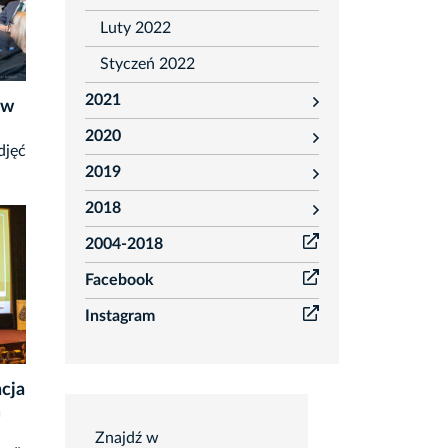
Luty 2022
Styczeń 2022
2021
 w
rozwiń
2020
rozwiń
djęć
2019
rozwiń
2018
rozwiń
2004-2018
Facebook
Instagram
cja
Wyszukiwarka
m
OtoFotokroniki
Znajdź w