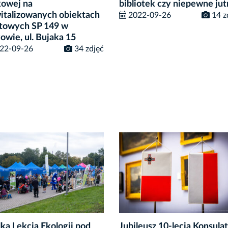
kowej na
bibliotek czy niepewne jut
italizowanych obiektach
2022-09-26
14 z
towych SP 149 w
owie, ul. Bujaka 15
22-09-26
34 zdjęć
ka Lekcja Ekologii pod
Jubileusz 10-lecia Konsula