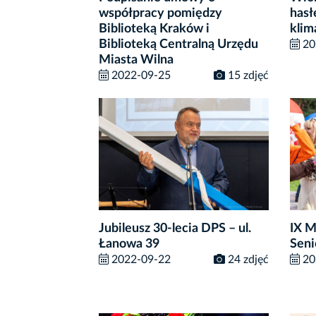
współpracy pomiędzy
has
Biblioteką Kraków i
klim
Biblioteką Centralną Urzędu
20
Miasta Wilna
2022-09-25
15 zdjęć
Jubileusz 30-lecia DPS – ul.
IX 
Łanowa 39
Seni
2022-09-22
24 zdjęć
20