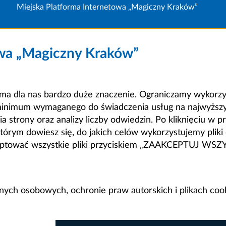
Miejska Platforma Internetowa „Magiczny Kraków”
owa „Magiczny Kraków”
a dla nas bardzo duże znaczenie. Ograniczamy wykorzyst
minimum wymaganego do świadczenia usług na najwyższym
strony oraz analizy liczby odwiedzin. Po kliknięciu w pr
m dowiesz się, do jakich celów wykorzystujemy pliki c
ceptować wszystkie pliki przyciskiem „ZAAKCEPTUJ WS
anych osobowych, ochronie praw autorskich i plikach coo