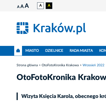
A
A
A
A
A
MIASTO
DZIELNICE
RADA MIASTA
KO
Strona główna
OtoFotoKronika Krakowa
Wrzesień 2022
OtoFotoKronika Krako
Wizyta Księcia Karola, obecnego kró