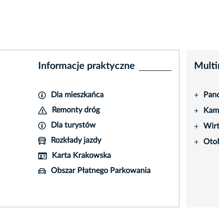
Informacje praktyczne
Multi
Dla mieszkańca
Pano
+
Remonty dróg
Kame
+
Dla turystów
Wir
+
Rozkłady jazdy
Oto
+
Karta Krakowska
Obszar Płatnego Parkowania