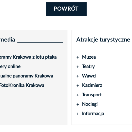
POWRÓT
media
Atrakcje turystyczne
ramy Krakowa z lotu ptaka
Muzea
+
ry online
Teatry
+
tualne panoramy Krakowa
Wawel
+
FotoKronika Krakowa
Kazimierz
+
Transport
+
Noclegi
+
Informacja
+