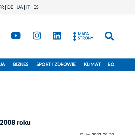
FR
DE
UA
IT
ES
book
Kraków - X
Kraków - YouTube
Kraków - Instagram
Kraków - LinkedIn
MAPA
STRONY
JA
BIZNES
SPORT I ZDROWIE
KLIMAT
BO
w 2008 roku
Data: 2022-09-20