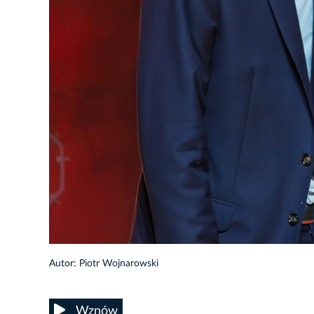
63/93
Autor: Piotr Wojnarowski
Wznów