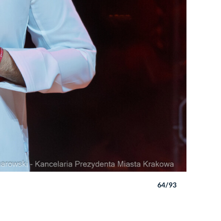
64/93
Autor: Pio