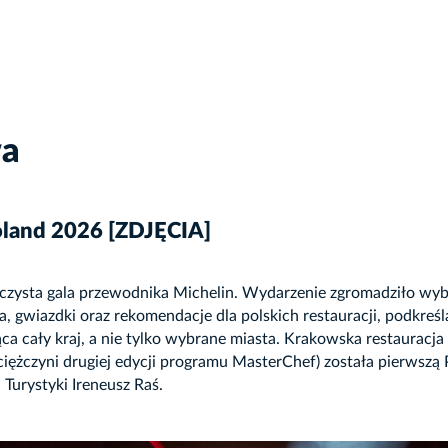
wa
land 2026 [ZDJĘCIA]
sta gala przewodnika Michelin. Wydarzenie zgromadziło wybit
 gwiazdki oraz rekomendacje dla polskich restauracji, podkreśla
ąca cały kraj, a nie tylko wybrane miasta. Krakowska restauracja
żczyni drugiej edycji programu MasterChef) została pierwszą Po
 Turystyki Ireneusz Raś.