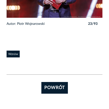
3
Autor: Piotr Wojnarowski
23/93
Auto
Wznów
POWRÓT