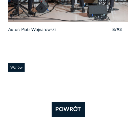
3
Autor: Piotr Wojnarowski
8/93
Auto
Wznów
POWRÓT