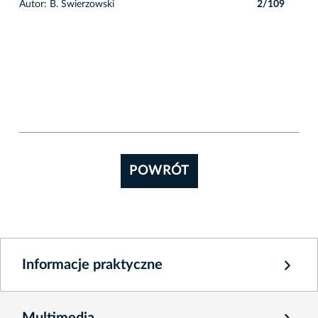
9
Autor: B. Świerzowski
2/109
POWRÓT
Informacje praktyczne