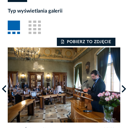
Typ wyświetlania galerii
POBIERZ TO ZDJĘCIE
Auto