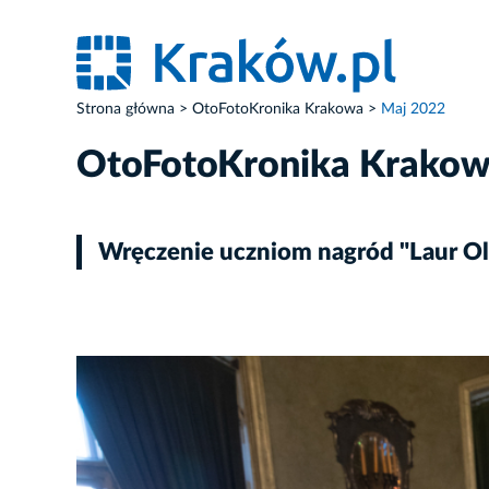
Strona główna
OtoFotoKronika Krakowa
Maj 2022
OtoFotoKronika Krako
Wręczenie uczniom nagród "Laur Ol
ZDJĘCIE