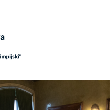
wa
impijski"