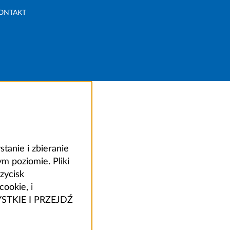
ONTAKT
anie i zbieranie
 poziomie. Pliki
zycisk
ookie, i
ZYSTKIE I PRZEJDŹ