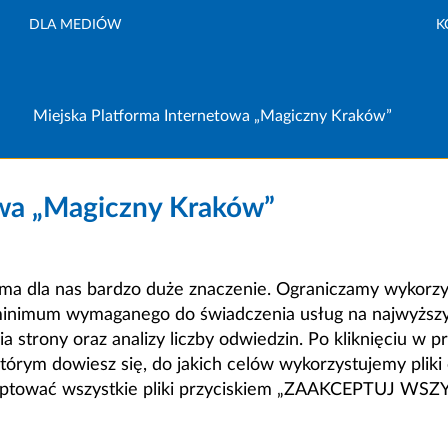
DLA MEDIÓW
K
Miejska Platforma Internetowa „Magiczny Kraków”
owa „Magiczny Kraków”
a dla nas bardzo duże znaczenie. Ograniczamy wykorzyst
minimum wymaganego do świadczenia usług na najwyższym
strony oraz analizy liczby odwiedzin. Po kliknięciu w pr
m dowiesz się, do jakich celów wykorzystujemy pliki c
ceptować wszystkie pliki przyciskiem „ZAAKCEPTUJ WS