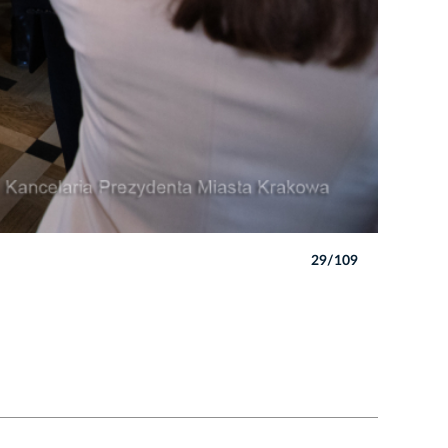
29/109
Autor: B. 