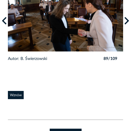
9
Autor: B. Świerzowski
89/109
Auto
Wznów