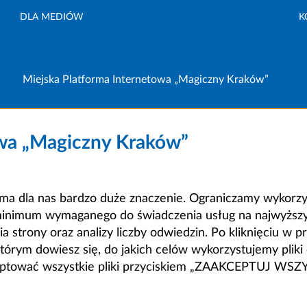
DLA MEDIÓW
K
Miejska Platforma Internetowa „Magiczny Kraków”
owa „Magiczny Kraków”
a dla nas bardzo duże znaczenie. Ograniczamy wykorzyst
minimum wymaganego do świadczenia usług na najwyższym
strony oraz analizy liczby odwiedzin. Po kliknięciu w pr
m dowiesz się, do jakich celów wykorzystujemy pliki c
ceptować wszystkie pliki przyciskiem „ZAAKCEPTUJ WS