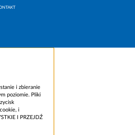
ONTAKT
anie i zbieranie
 poziomie. Pliki
zycisk
ookie, i
ZYSTKIE I PRZEJDŹ