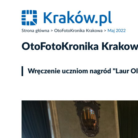
Strona główna
OtoFotoKronika Krakowa
Maj 2022
OtoFotoKronika Krako
Wręczenie uczniom nagród "Laur Ol
ZDJĘCIE