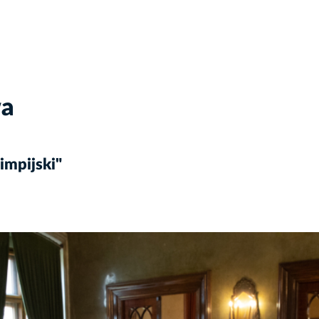
wa
impijski"