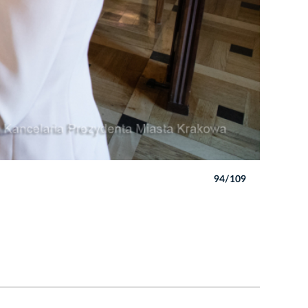
94/109
Autor: B. 