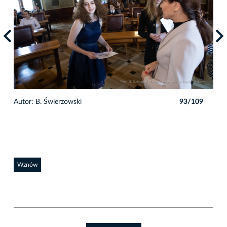
9
Autor: B. Świerzowski
93/109
Auto
Wznów