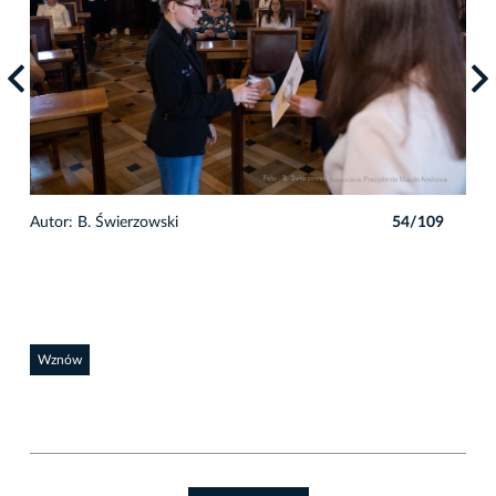
9
Autor: B. Świerzowski
54/109
Auto
Wznów