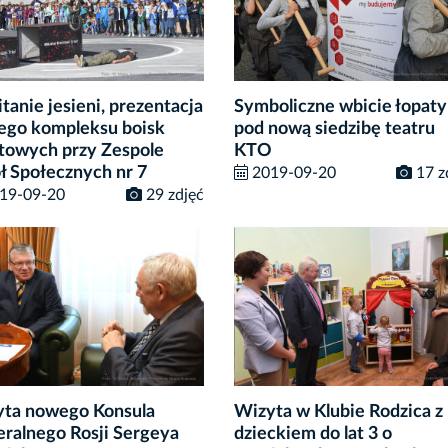
tanie jesieni, prezentacja
Symboliczne wbicie łopaty
go kompleksu boisk
pod nową siedzibę teatru
towych przy Zespole
KTO
ł Społecznych nr 7
2019-09-20
17 z
19-09-20
29 zdjęć
ta nowego Konsula
Wizyta w Klubie Rodzica z
ralnego Rosji Sergeya
dzieckiem do lat 3 o