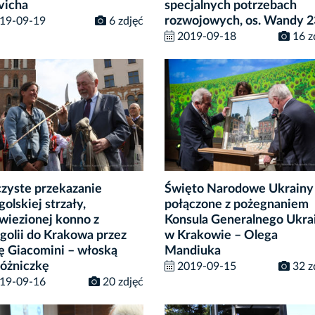
vicha
specjalnych potrzebach
rozwojowych, os. Wandy 2
19-09-19
6 zdjęć
2019-09-18
16 z
zyste przekazanie
Święto Narodowe Ukrainy
olskiej strzały,
połączone z pożegnaniem
wiezionej konno z
Konsula Generalnego Ukra
olii do Krakowa przez
w Krakowie – Olega
ę Giacomini – włoską
Mandiuka
óżniczkę
2019-09-15
32 z
19-09-16
20 zdjęć