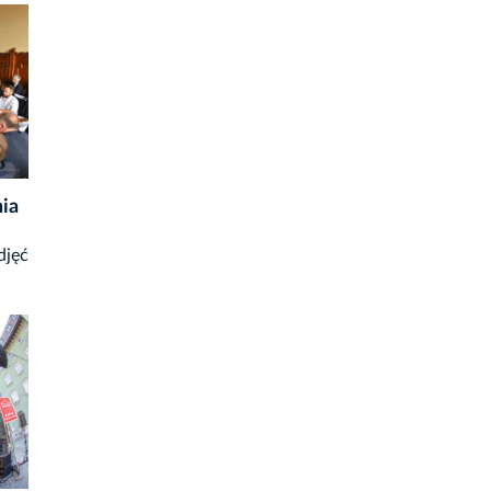
nia
djęć