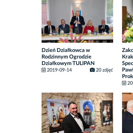
Dzień Działkowca w
Zako
Rodzinnym Ogrodzie
Krak
Działkowym TULIPAN
Spec
Pawł
2019-09-14
20 zdjęć
Prok
20