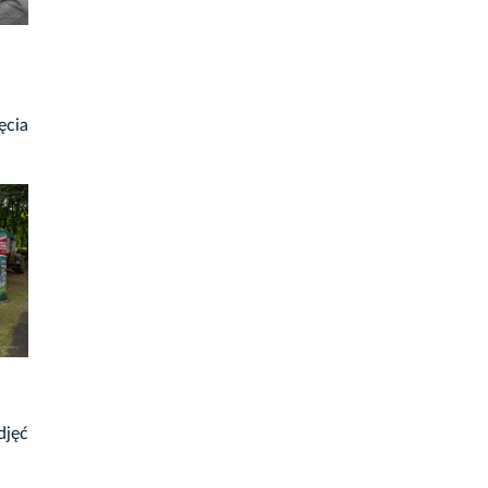
ęcia
djęć