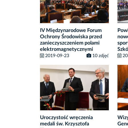
IV Międzynarodowe Forum
Powi
Ochrony Środowiska przed
nowe
zanieczyszczeniem polami
spor
elektromagnetycznymi
Szkó
2019-09-23
10 zdjęć
20
Uroczystość wręczenia
Wizy
medali św. Krzysztofa
Gene