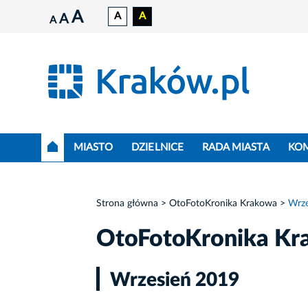
A
A
A
A
A
MIASTO
DZIELNICE
RADA MIASTA
KO
Strona główna
OtoFotoKronika Krakowa
Wrze
OtoFotoKronika Kr
Wrzesień 2019