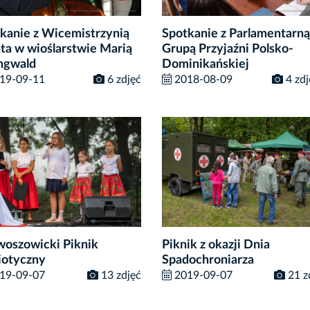
kanie z Wicemistrzynią
Spotkanie z Parlamentarną
ta w wioślarstwie Marią
Grupą Przyjaźni Polsko-
ngwald
Dominikańskiej
19-09-11
6 zdjęć
2018-08-09
4 zdj
woszowicki Piknik
Piknik z okazji Dnia
iotyczny
Spadochroniarza
19-09-07
13 zdjęć
2019-09-07
21 z