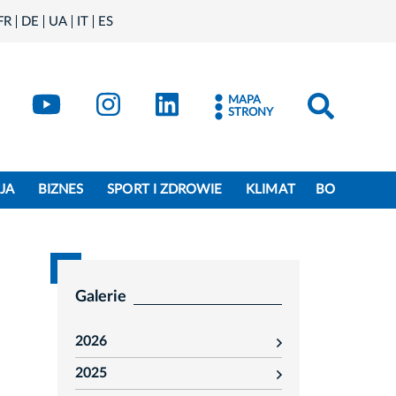
FR
DE
UA
IT
ES
book
Kraków - X
Kraków - YouTube
Kraków - Instagram
Kraków - LinkedIn
MAPA
STRONY
JA
BIZNES
SPORT I ZDROWIE
KLIMAT
BO
Galerie
2026
rozwiń
2025
rozwiń