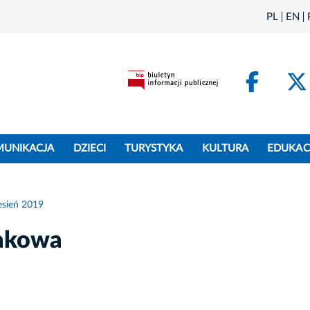
PL
EN
Face
MUNIKACJA
DZIECI
TURYSTYKA
KULTURA
EDUKAC
sień 2019
akowa