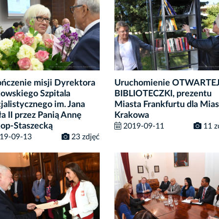
ńczenie misji Dyrektora
Uruchomienie OTWARTE
owskiego Szpitala
BIBLIOTECZKI, prezentu
jalistycznego im. Jana
Miasta Frankfurtu dla Mias
a II przez Panią Annę
Krakowa
op-Staszecką
2019-09-11
11 z
19-09-13
23 zdjęć