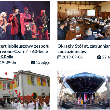
ert jubileuszowy zespołu
Okrągły Stół nt. zatrudnia
rwono-Czarni” - 60-lecie
cudzoziemców
&Rolla
2019-09-06
22 z
19-09-06
15 zdjęć