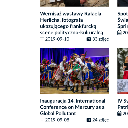
Wernisaż wystawy Rafaela
Spot
Herlicha, fotografa
Świa
ukazującego frankfurcką
Spri
scenę polityczno-kulturalną
20
2019-09-10
33 zdjęć
Inauguracja 14. International
IV S
Conference on Mercury as a
Patr
Global Pollutant
20
2019-09-08
24 zdjęć