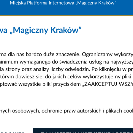
Miejska Platforma Internetowa „Magiczny Kraków”
owa „Magiczny Kraków”
a dla nas bardzo duże znaczenie. Ograniczamy wykorzyst
minimum wymaganego do świadczenia usług na najwyższym
strony oraz analizy liczby odwiedzin. Po kliknięciu w pr
m dowiesz się, do jakich celów wykorzystujemy pliki c
ceptować wszystkie pliki przyciskiem „ZAAKCEPTUJ WS
anych osobowych, ochronie praw autorskich i plikach coo