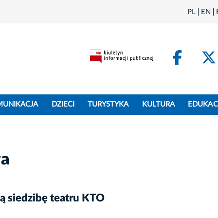
PL
EN
Face
MUNIKACJA
DZIECI
TURYSTYKA
KULTURA
EDUKAC
wa
ą siedzibę teatru KTO