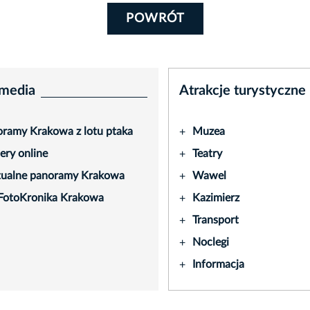
POWRÓT
media
Atrakcje turystyczne
ramy Krakowa z lotu ptaka
Muzea
+
ry online
Teatry
+
tualne panoramy Krakowa
Wawel
+
FotoKronika Krakowa
Kazimierz
+
Transport
+
Noclegi
+
Informacja
+