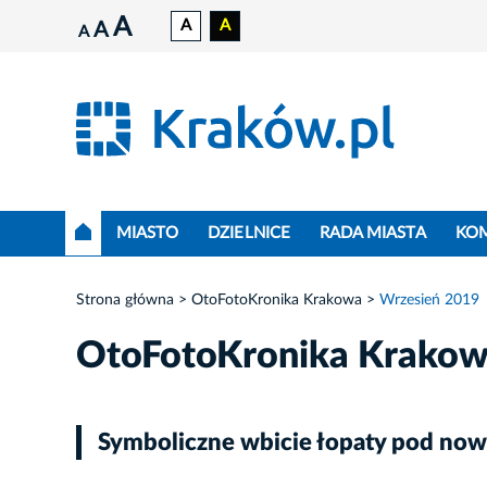
A
A
A
A
A
MIASTO
DZIELNICE
RADA MIASTA
KO
Strona główna
OtoFotoKronika Krakowa
Wrzesień 2019
OtoFotoKronika Krako
Symboliczne wbicie łopaty pod now