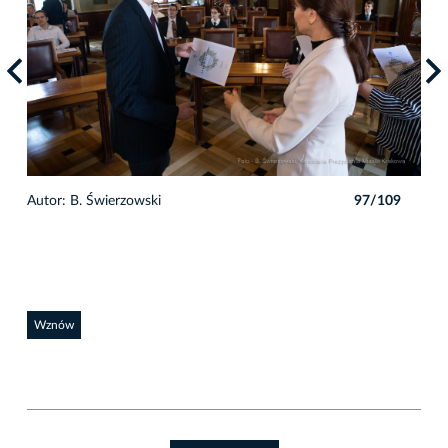
9
Autor: B. Świerzowski
97/109
Auto
Wznów