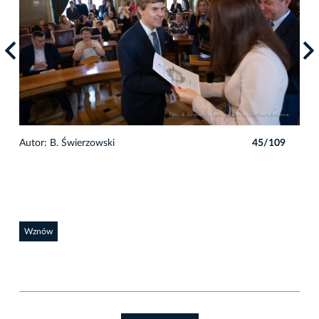
9
Autor: B. Świerzowski
45/109
Auto
Wznów