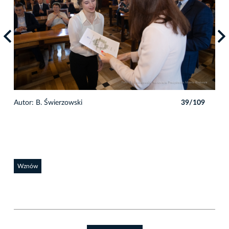
9
Autor: B. Świerzowski
39/109
Auto
Wznów