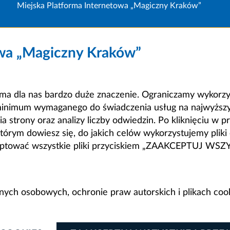
Miejska Platforma Internetowa „Magiczny Kraków”
owa „Magiczny Kraków”
a dla nas bardzo duże znaczenie. Ograniczamy wykorzyst
minimum wymaganego do świadczenia usług na najwyższym
strony oraz analizy liczby odwiedzin. Po kliknięciu w pr
m dowiesz się, do jakich celów wykorzystujemy pliki c
ceptować wszystkie pliki przyciskiem „ZAAKCEPTUJ WS
anych osobowych, ochronie praw autorskich i plikach coo