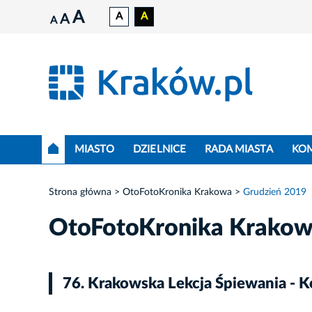
A
A
A
A
A
MIASTO
DZIELNICE
RADA MIASTA
KO
Strona główna
OtoFotoKronika Krakowa
Grudzień 2019
OtoFotoKronika Krako
76. Krakowska Lekcja Śpiewania - K