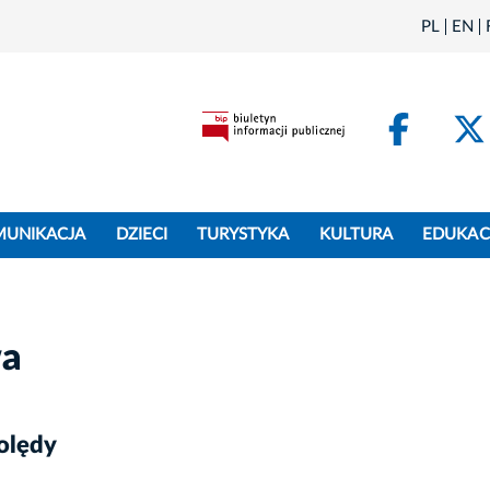
PL
EN
Face
MUNIKACJA
DZIECI
TURYSTYKA
KULTURA
EDUKAC
wa
olędy