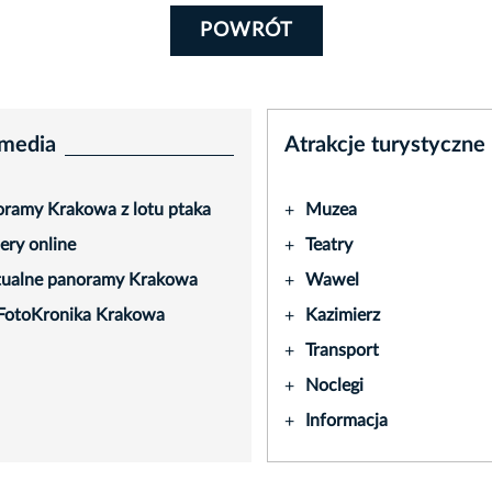
POWRÓT
media
Atrakcje turystyczne
ramy Krakowa z lotu ptaka
Muzea
+
ry online
Teatry
+
tualne panoramy Krakowa
Wawel
+
FotoKronika Krakowa
Kazimierz
+
Transport
+
Noclegi
+
Informacja
+