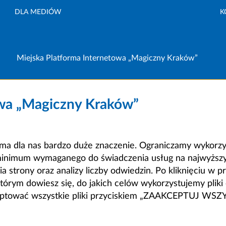
DLA MEDIÓW
K
Miejska Platforma Internetowa „Magiczny Kraków”
owa „Magiczny Kraków”
a dla nas bardzo duże znaczenie. Ograniczamy wykorzyst
minimum wymaganego do świadczenia usług na najwyższym
strony oraz analizy liczby odwiedzin. Po kliknięciu w pr
m dowiesz się, do jakich celów wykorzystujemy pliki c
ceptować wszystkie pliki przyciskiem „ZAAKCEPTUJ WS