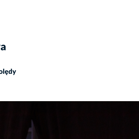
wa
olędy