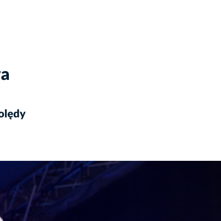
wa
olędy