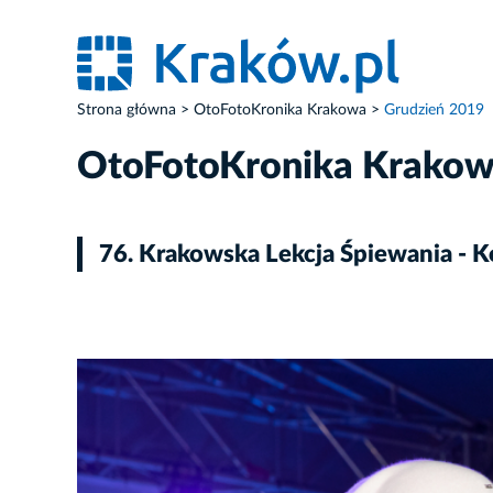
Strona główna
OtoFotoKronika Krakowa
Grudzień 2019
OtoFotoKronika Krako
76. Krakowska Lekcja Śpiewania - K
ZDJĘCIE