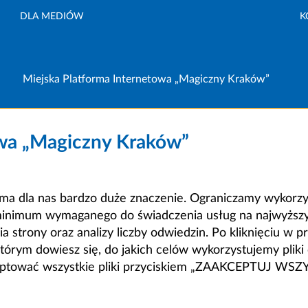
DLA MEDIÓW
K
Miejska Platforma Internetowa „Magiczny Kraków”
owa „Magiczny Kraków”
a dla nas bardzo duże znaczenie. Ograniczamy wykorzyst
minimum wymaganego do świadczenia usług na najwyższym
strony oraz analizy liczby odwiedzin. Po kliknięciu w pr
m dowiesz się, do jakich celów wykorzystujemy pliki c
ceptować wszystkie pliki przyciskiem „ZAAKCEPTUJ WS