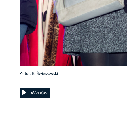
23/66
Autor: B. Świerzowski
Wznów