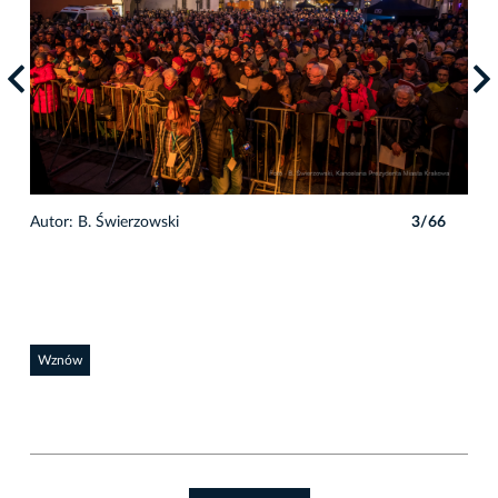
6
Autor: B. Świerzowski
3/66
Auto
Wznów