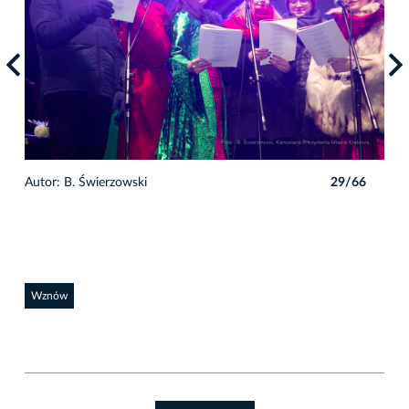
6
Autor: B. Świerzowski
29/66
Auto
Wznów