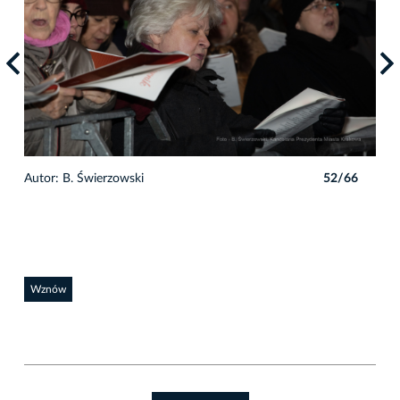
6
Autor: B. Świerzowski
52/66
Auto
Wznów