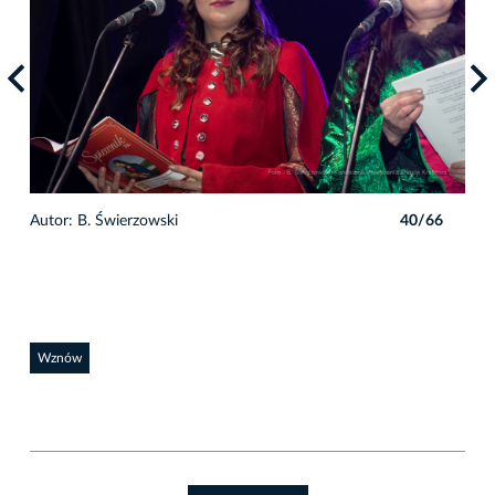
6
Autor: B. Świerzowski
40/66
Auto
Wznów