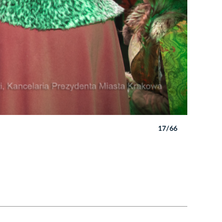
17/66
Autor: B. 