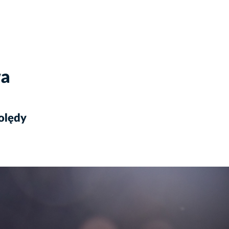
wa
olędy