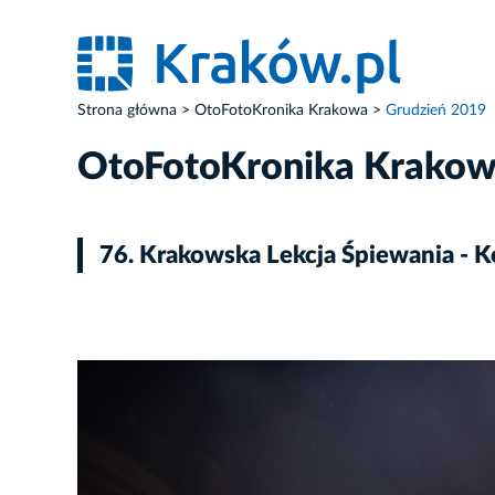
Strona główna
OtoFotoKronika Krakowa
Grudzień 2019
OtoFotoKronika Krako
76. Krakowska Lekcja Śpiewania - K
ZDJĘCIE