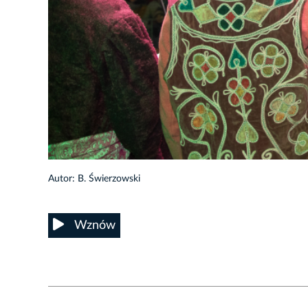
16/66
Autor: B. Świerzowski
Wznów