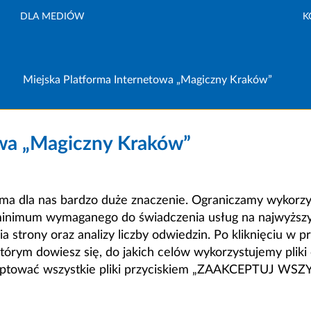
DLA MEDIÓW
K
Miejska Platforma Internetowa „Magiczny Kraków”
owa „Magiczny Kraków”
a dla nas bardzo duże znaczenie. Ograniczamy wykorzyst
minimum wymaganego do świadczenia usług na najwyższym
strony oraz analizy liczby odwiedzin. Po kliknięciu w pr
m dowiesz się, do jakich celów wykorzystujemy pliki c
ceptować wszystkie pliki przyciskiem „ZAAKCEPTUJ WS