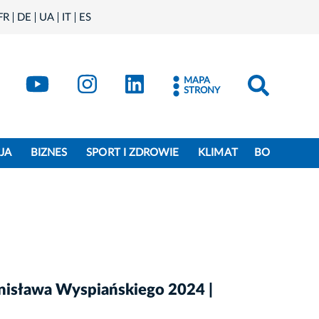
FR
DE
UA
IT
ES
book
Kraków - X
Kraków - YouTube
Kraków - Instagram
Kraków - LinkedIn
MAPA
STRONY
JA
BIZNES
SPORT I ZDROWIE
KLIMAT
BO
anisława Wyspiańskiego 2024 |