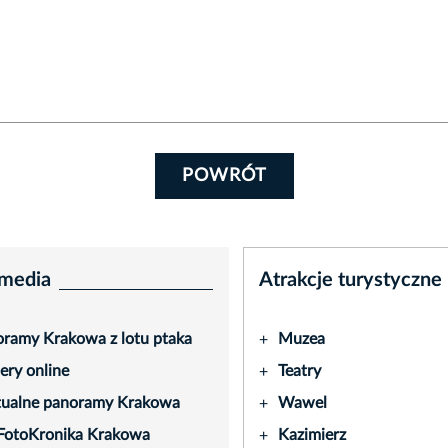
POWRÓT
media
Atrakcje turystyczne
ramy Krakowa z lotu ptaka
Muzea
+
ry online
Teatry
+
tualne panoramy Krakowa
Wawel
+
FotoKronika Krakowa
Kazimierz
+