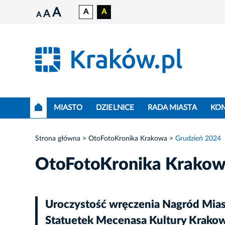
A
A
A
A
A
MIASTO
DZIELNICE
RADA MIASTA
KO
Strona główna
OtoFotoKronika Krakowa
Grudzień 2024
OtoFotoKronika Krako
Uroczystość wręczenia Nagród Miast
Statuetek Mecenasa Kultury Krako