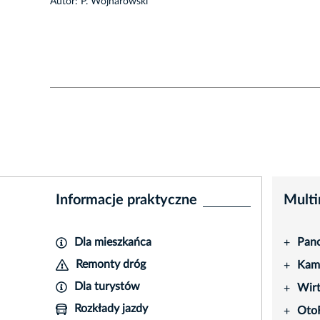
1/81
Autor: P. Wojnarowski
Informacje praktyczne
Multi
Dla mieszkańca
Pano
+
Remonty dróg
Kame
+
Dla turystów
Wir
+
Rozkłady jazdy
Oto
+