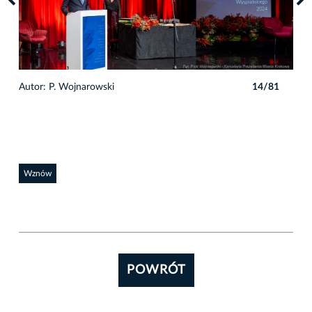
1
Autor: P. Wojnarowski
14/81
Auto
Wznów
POWRÓT