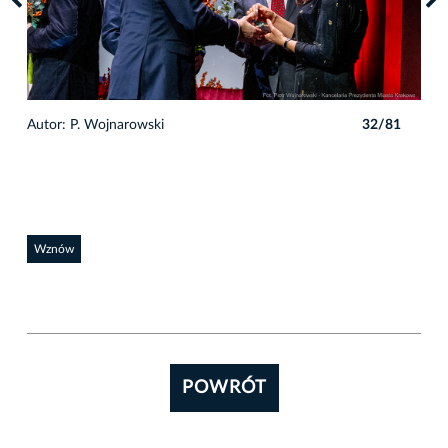
1
Autor: P. Wojnarowski
32/81
Auto
Wznów
POWRÓT