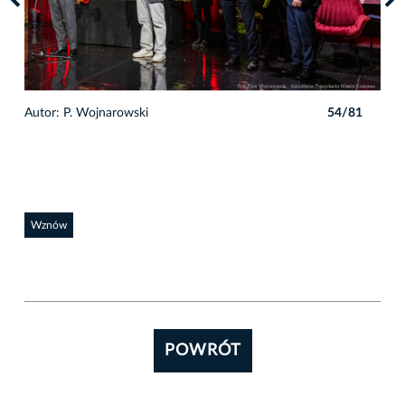
1
Autor: P. Wojnarowski
54/81
Auto
Wznów
POWRÓT