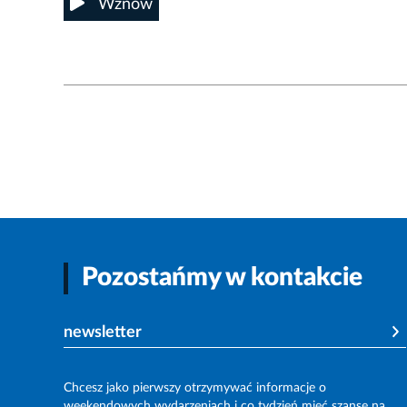
Wznów
Pozostańmy w kontakcie
newsletter
Chcesz jako pierwszy otrzymywać informacje o
weekendowych wydarzeniach i co tydzień mieć szansę na