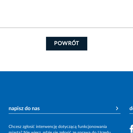
POWRÓT
napisz do nas
d
Chcesz zgłosić interwencję dotyczącą funkcjonowania
miasta? Nie wiesz, gdzie się zgłosić ze sprawą do Urzędu