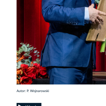
61/81
Autor: P. Wojnarowski