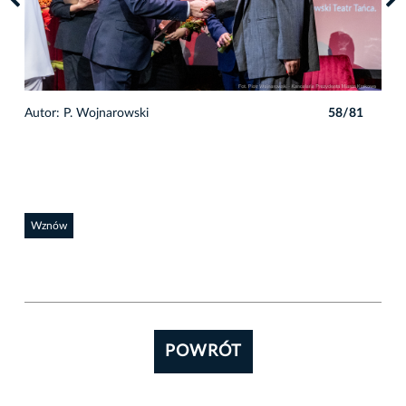
1
Autor: P. Wojnarowski
58/81
Auto
Wznów
POWRÓT