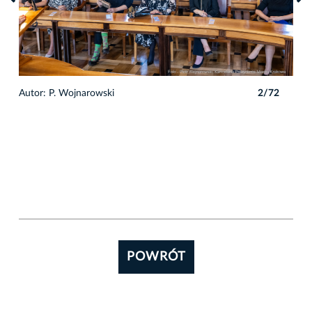
2
Autor: P. Wojnarowski
2/72
Auto
POWRÓT