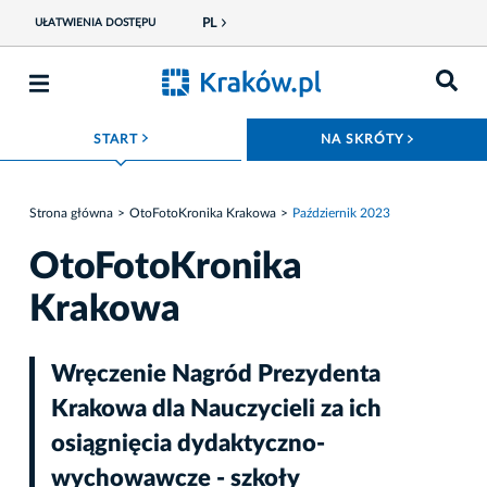
PL
UŁATWIENIA DOSTĘPU
ROZWIŃ MENU
ROZWIŃ
START
NA SKRÓTY
Strona główna
OtoFotoKronika Krakowa
Październik 2023
OtoFotoKronika
Krakowa
Wręczenie Nagród Prezydenta
Krakowa dla Nauczycieli za ich
osiągnięcia dydaktyczno-
wychowawcze - szkoły