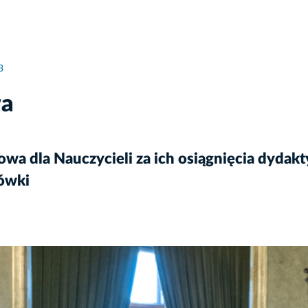
3
wa
wa dla Nauczycieli za ich osiągnięcia dyda
ówki