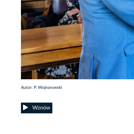
44/72
Autor: P. Wojnarowski
Wznów