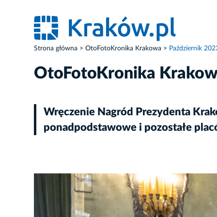
Strona główna
OtoFotoKronika Krakowa
Październik 202
OtoFotoKronika Krako
Wręczenie Nagród Prezydenta Krako
ponadpodstawowe i pozostałe plac
ZDJĘCIE