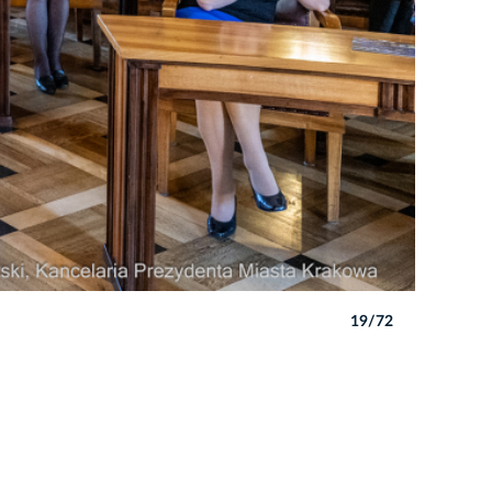
19/72
Autor: P. 