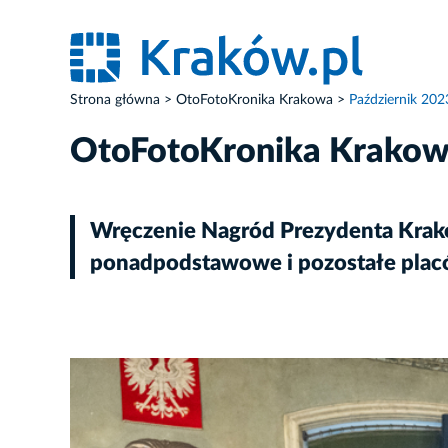
Strona główna
OtoFotoKronika Krakowa
Październik 202
OtoFotoKronika Krako
Wręczenie Nagród Prezydenta Krako
ponadpodstawowe i pozostałe plac
ZDJĘCIE