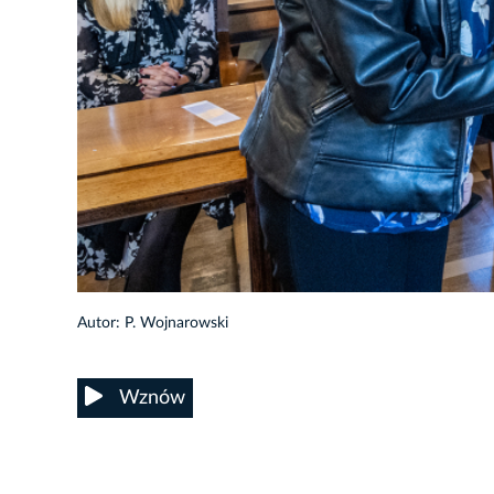
18/72
Autor: P. Wojnarowski
Wznów