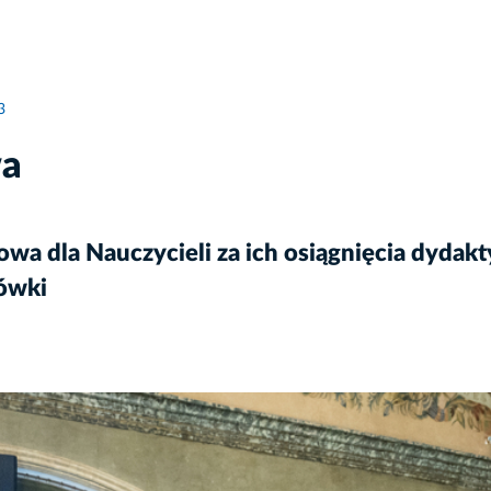
3
wa
wa dla Nauczycieli za ich osiągnięcia dyda
ówki