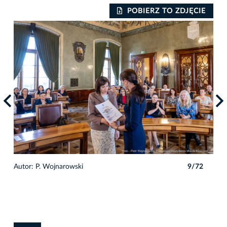
IE
POBIERZ TO ZDJĘCIE
2
Autor: P. Wojnarowski
9/72
Auto