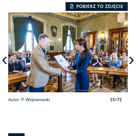
IE
POBIERZ TO ZDJĘCIE
2
Autor: P. Wojnarowski
15/72
Auto